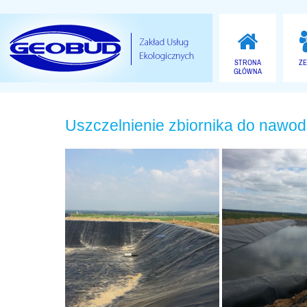
STRONA
Z
GŁÓWNA
Uszczelnienie zbiornika do nawo